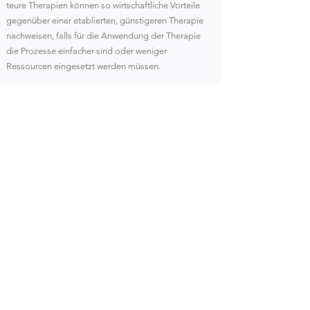
teure Therapien können so wirtschaftliche Vorteile
Medicinal
produ
gegenüber einer etablierten, günstigeren Therapie
nachweisen, falls für die Anwendung der Therapie
die Prozesse einfacher sind oder weniger
Ressourcen eingesetzt werden müssen.
Day
2
3
1
1
2
3
Die aus den Analysen erhaltenen Daten sind für
Leistungserbringer hochrelevant und glaubwürdig.
Bei den Analysen handelt es sich um keine schwer
nachvollziehbaren gesundheitsökonomischen
Modelle mit zahlreichen Annahmen und auf Basis
des Settings einer klinischen Studie, sondern um
die Erhebung der Ist-Situation mit der Abbildung