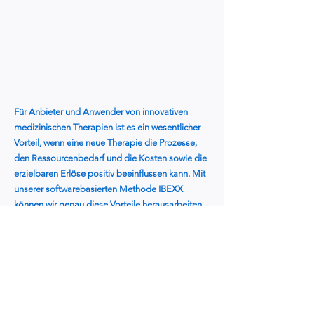
Für Anbieter und Anwender von innovativen
medizinischen Therapien ist es ein wesentlicher
Vorteil, wenn eine neue Therapie die Prozesse,
den Ressourcenbedarf und die Kosten sowie die
erzielbaren Erlöse positiv beeinflussen kann. Mit
unserer softwarebasierten Methode IBEXX
können wir genau diese Vorteile herausarbeiten
und quantifizieren.
Von medizinisch gleichwertigen Therapien
werden bevorzugt jene eingesetzt, die geringere
Kosten verursachen oder höhere Erlöse bringen
Der Nachweis der Kostenreduktion durch
effizientere Prozesse oder geringeren