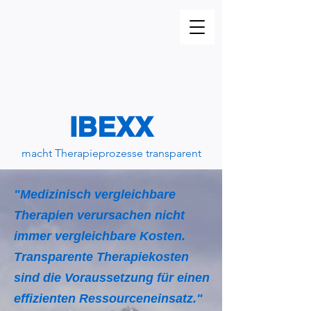
IBEX
X
macht Therapieprozesse transparent
"Medizinisch vergleichbare
Therapien verursachen nicht
immer vergleichbare Kosten.
Transparente Therapiekosten
sind die Voraussetzung für einen
effizienten Ressourceneinsatz."